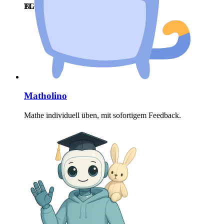
BL
FL
TG
Matholino
Mathe individuell üben, mit sofortigem Feedback.