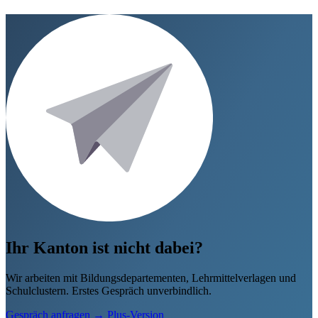
Zu Geograsim
→
Nicht mehr anzeigen
Ihr Kanton ist nicht dabei?
Wir arbeiten mit Bildungsdepartementen, Lehrmittelverlagen und
Schulclustern. Erstes Gespräch unverbindlich.
Gespräch anfragen
→
Plus-Version