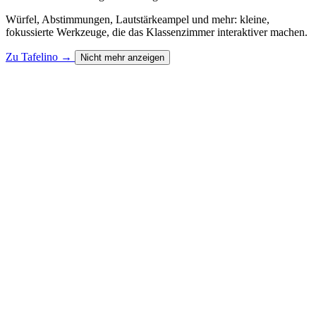
Würfel, Abstimmungen, Lautstärkeampel und mehr: kleine,
fokussierte Werkzeuge, die das Klassenzimmer interaktiver machen.
Zu Tafelino
→
Nicht mehr anzeigen
Zu Matholino
→
Nicht mehr anzeigen