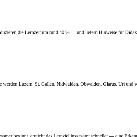
duzieren die Lernzeit um rund 40 % — und liefern Hinweise für Didak
ile werden Luzern, St. Gallen, Nidwalden, Obwalden, Glarus, Uri und 
er beginnt, erreicht das Lernziel insgesamt schneller — eine Erkenntni