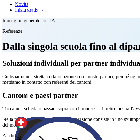
Novità
Inizia gratis →
Immagini: generate con IA
Referenze
Dalla singola scuola fino al dip
Soluzioni individuali per partner individua
Coltiviamo una stretta collaborazione con i nostri partner, perché ognun
mettiamo in contatto con referenti dei cantoni.
Cantoni e paesi partner
Tocca una scheda o passaci sopra con il mouse — il retro mostra l’avvio
Nella maggior parte dei casi la collaborazione consiste in uno sviluppo
Appenzell Innerrhoden
Graubünden — Novas Medias
Appenzell Ausserrhoden
Fürstentum Liechtenstein
Basel-Landschaft
Nidwalden
Obwalden
Freiburg
Thurgau
Glarus
Wallis
Zug
Uri
Italienische Schwei
Luzern
Schwyz
St. Gallen
del modello di licenza specifico per cantone.
Impiego nelle scuole
Avvio del progetto
Avvio del progetto
Avvio del progetto
Avvio del progetto
Avvio del progetto
Avvio del progetto
Avvio del progetto
Avvio del progetto
Avvio del progetto
Avvio del progetto
Avvio del progetto
Avvio del progetto
Avvio del progetto
Avvio del progetto
Avvio del progetto
Avvio del progett
Anche dalla nostra officina
Italienische Schweiz