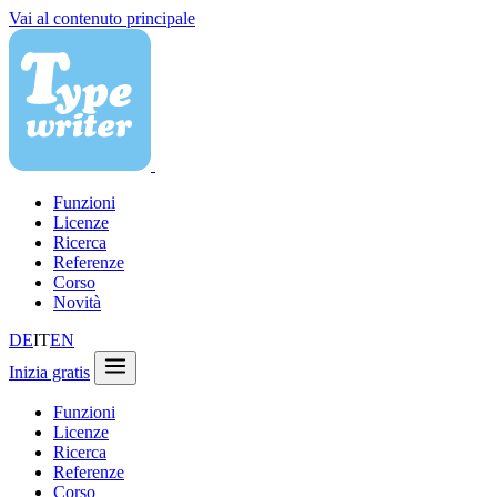
Vai al contenuto principale
Funzioni
Licenze
Ricerca
Referenze
Corso
Novità
DE
IT
EN
Inizia gratis
Funzioni
Licenze
Ricerca
Referenze
Corso