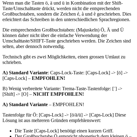
Wenn man die Tasten ö, ä und ü in Kombination mit der Shift-
Taste/Umschalttaste drückt, werden nicht die entsprechenden
Großbuchstaben, sondern die Zeichen é, à und è geschrieben. Dies
erleichtert das Schreiben in den unterschiedlichen Sprachregionen.
Die entsprechenden Großbuchstaben: (Majuskeln) Ö, Ä und Ü
können daher nicht über die einfache Verwendung der
Umschalttaste/SHIFT-Taste geschrieben werden. Die Zeichen sind
selten, aber dennoch notwendig.
Technisch gibt es zwei Möglichkeiten, einen grossen Umlaut zu
schrieben.
A) Standard Variante
: Caps-Lock-Taste: [Caps-Lock] -> [ö] ->
[Caps-Lock] –
EMPFOHLEN!
B) Wenig verbreitete Variante: Trema-Taste-Tastenfolge: [¨] ->
[Shift] -> [O] –
NICHT EMPFOHLEN!
A) Standard Variante
– EMPFOHLEN!
Tastenfolge für Ö: [Caps-Lock] -> [ö/ä/ü] -> [Caps-Lock] Diese
Lösung ist aus mehreren Gründen empfehlenswert:
Die Taste [Caps-Lock] benötigt einen kurzen Griff.
Der Großbuchstabe Ö entspricht phonetisch dem kleinen ö –