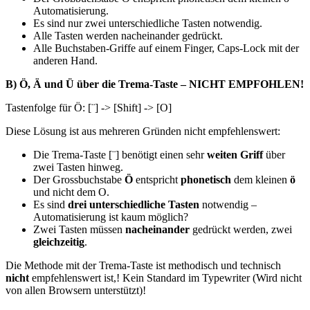
Automatisierung.
Es sind nur zwei unterschiedliche Tasten notwendig.
Alle Tasten werden nacheinander gedrückt.
Alle Buchstaben-Griffe auf einem Finger, Caps-Lock mit der
anderen Hand.
B) Ö, Ä und Ü über die Trema-Taste –
NICHT EMPFOHLEN!
Tastenfolge für Ö: [¨] -> [Shift] -> [O]
Diese Lösung ist aus mehreren Gründen nicht empfehlenswert:
Die Trema-Taste [¨] benötigt einen sehr
weiten Griff
über
zwei Tasten hinweg.
Der Grossbuchstabe
Ö
entspricht
phonetisch
dem kleinen
ö
und nicht dem O.
Es sind
drei unterschiedliche Tasten
notwendig –
Automatisierung ist kaum möglich?
Zwei Tasten müssen
nacheinander
gedrückt werden, zwei
gleichzeitig
.
Die Methode mit der Trema-Taste ist methodisch und technisch
nicht
empfehlenswert ist,! Kein Standard im Typewriter (Wird nicht
von allen Browsern unterstützt)!