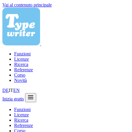
Vai al contenuto principale
Funzioni
Licenze
Ricerca
Referenze
Corso
Novità
DE
IT
EN
Inizia gratis
Funzioni
Licenze
Ricerca
Referenze
Corso