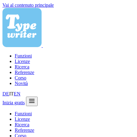
Vai al contenuto principale
Funzioni
Licenze
Ricerca
Referenze
Corso
Novità
DE
IT
EN
Inizia gratis
Funzioni
Licenze
Ricerca
Referenze
Corso