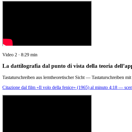
Video 2 · 8:29 min
La dattilografia dal punto di vista della teoria dell’
Tastaturschreiben aus lerntheoretischer Sicht — Tastaturschreiben mit
Citazione dal film «Il volo della fenice» (1965) al minuto 4:18 — sc