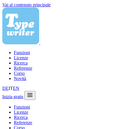
Vai al contenuto principale
Funzioni
Licenze
Ricerca
Referenze
Corso
Novità
DE
IT
EN
Inizia gratis
Funzioni
Licenze
Ricerca
Referenze
Corso