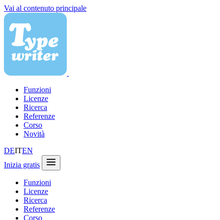
Vai al contenuto principale
Funzioni
Licenze
Ricerca
Referenze
Corso
Novità
DE
IT
EN
Inizia gratis
Funzioni
Licenze
Ricerca
Referenze
Corso