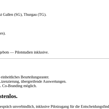
kt Gallen (SG), Thurgau (TG).
es).
bots — Pilotstudien inklusive.
nheitliches Beurteilungsraster.
izenzierung, übergreifende Auswertungen.
ts. Co-Branding möglich.
tenlos.
espräch unverbindlich, inklusive Pilotzugang für die Entscheidungsfin